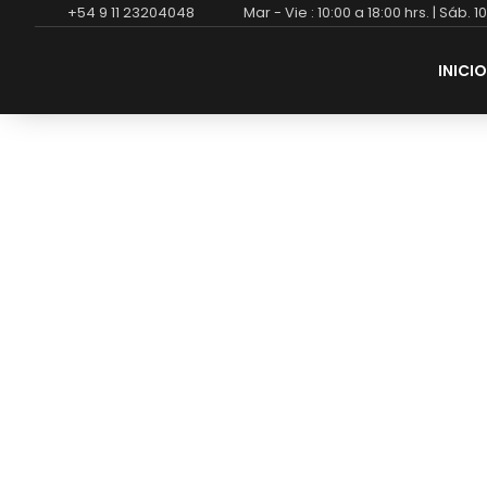
+54 9 11 23204048
Mar - Vie : 10:00 a 18:00 hrs. | Sáb. 1
INICIO